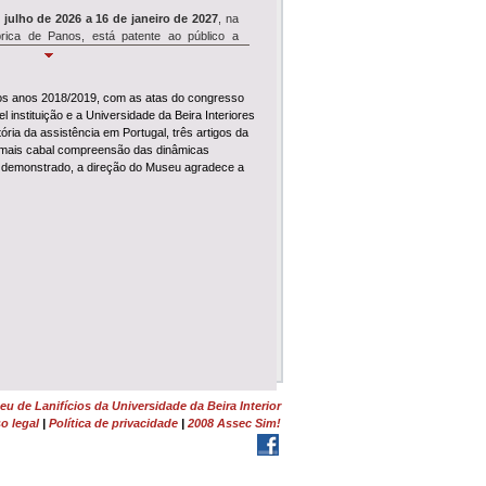
 julho de 2026 a 16 de janeiro de 2027
, na
rica de Panos, está patente ao público a
Simpósio REVIVE
aos anos 2018/2019, com as atas do congresso
instituição e a Universidade da Beira Interiores
e 18 de julho
, o Museu de Lanifícios acolhe
ria da assistência em Portugal, três artigos da
ósio de encerramento
do projeto de
ma mais cabal compreensão das dinâmicas
clui seminário,...
ra demonstrado, a direção do Museu agradece a
Wool É Cool
WOOL É COOL
ruma ao Dominguiso no dia
nho, pelas 17h30, e junta-se à Festa dos
 de Rodilhas: Entre Farrapos e Memórias<...
Tosquia e Feltragem
monstração de Tosquia
e
Oficina de
em
da Lã Churra Mondegueira realizam-se no
 na Quinta da Lameagro, em Pe...
u de Lanifícios da Universidade da Beira Interior
o legal
|
Política de privacidade
|
2008 Assec Sim!