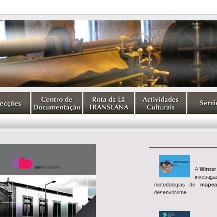
A
Winter
investig
metodologias de
mapea
desenvolvime...