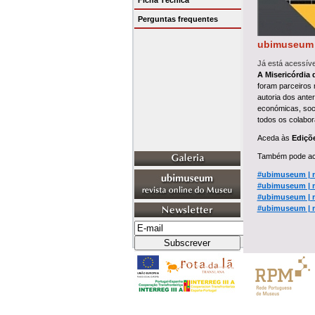
Ficha Técnica
Perguntas frequentes
ubimuseum n
Já está acessív
A Misericórdia
foram parceiros 
autoria dos ante
económicas, soci
todos os colabo
Aceda às
Ediçõ
Também pode ace
#ubimuseum | n
#ubimuseum | n
#ubimuseum | n
#ubimuseum | n