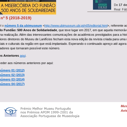
De
17 de
Real Fáb
exposiç&a...
º 5 (2018-2019)
el o
número 5 da ubimuseum
<
http://www.ubimuseum.ubi.pt/n05/editorial.html
>, referente 
 do Fundão: 500 Anos de Solidariedade
, que teve lugar em 2017, em que aquela memorável 
Entre
14 
na realização. Além das interessantes comunicações de académicos prestigiados para a histó
o
simp
riores diretores do Museu de Lanifícios fecham esta nova edição da revista criada para u
investigação REVIVE, que in
ais e culturais da região em que está implantado. Esperando o continuado apreço até ago
radores que tornaram possível este número.
es Anteriores
aqui
.
A oficina
der aos números anteriores por aqui:
27 de ju
úmero 01 (2012)
Farrapeiros com a
Oficina
úmero 02 (2013)
úmero 03 (2014)
úmero 04 (2017)
Uma
De
Feltrag
dia 26 de junho, às 10h00,
Muse
...
Avis