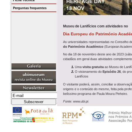
Ficha Técnica
Perguntas frequentes
Museu de Lanifícios com atividades no
Dia Europeu do Património Acadé
As universidades representadas no Conselho d
do Património Académico
(European Academic 
No dia 18 de novembro deste ano de 2023 (sába
cidadãos em geral duas atividades complementa
Uma
visita gratuita
ao Museu de Lanifíc
O visionamento do
Episódio 26
, do pr
Lanifícios
O visitante poderá, assim, conciliar a observaç
origens e o conteúdo do mesmo, feita pela prof
belíssimo programa de Paula Moura Pinheiro.
Fonte
: www.ubi.pt
Para mais informações contactar o Museu atrav