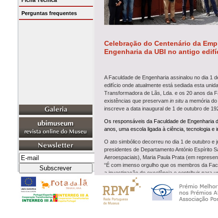
Ficha Técnica
Perguntas frequentes
Celebração do Centenário da Empr
Engenharia da UBI no antigo edifíc
A Faculdade de Engenharia assinalou no dia 1 
edifício onde atualmente está sediada esta unid
Transformadora de Lãs, Lda. e os 20 anos da Fac
existências que preservam
in situ
a memória do 
inscreve a data inaugural de 1 de outubro de 19
Os responsáveis da Faculdade de Engenharia da 
anos, uma escola ligada à ciência, tecnologia e 
O ato simbólico decorreu no dia 1 de outubro e j
presidentes de Departamento António Espírito Sa
Aeroespaciais), Maria Paula Prata (em represent
“É com imenso orgulho que os membros da Facul
a investigação de excelência e contribuir para 
“Este dia oferece assim uma oportunidade para
nestes tempos adversos devido à pandemia, se
A comemoração das duas efemérides, o diálogo en
Universidade, será materializada num projeto c
retratam a FE-UBI se cruzarão com testemunho