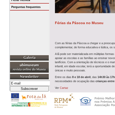
Ficha Técnica
Perguntas frequentes
Férias da Páscoa no Museu
Com as férias da Páscoa a chegar e a preocupaç
complementar, de forma educativa e lúdica, os s
A lã pode ser materializada em múltiplas formas
apoiar as escolas e as famílias ao ensinar novo
lanifícios. Com a orientação de técnicos e o m
infantil, em idade escolar, terá a oportunidade 
únicas e muito pessoais.
Entre os dias
8 e 18 de abril
, das
14h30 às 17h
necessidades de ocupação das
crianças entre
Ver
Cartaz
Calendário das atividades oficinais na P
8 de abril
|
Ciclo da lã
Através da exposição permanente do Museu e do
tecido e, no final, poderão obter um
kit
com os pr