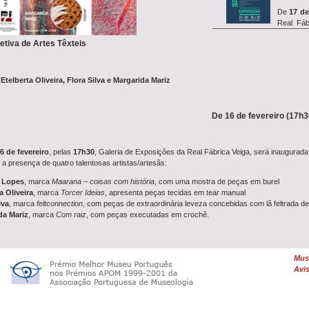
De
17 de
Real Fáb
exposiç&a...
etiva de Artes Têxteis
Etelberta Oliveira, Flora Silva e Margarida Mariz
Entre
14 
o
simp
investigação REVIVE, que in
De 16 de fevereiro (17h30
A oficina
6 de fevereiro
, pelas
17h30
, Galeria de Exposições da Real Fábrica Veiga, será inaugurada
27 de ju
a presença de quatro talentosas artistas/artesãs:
Farrapeiros com a
Oficina
a Lopes
, marca
Maarana – coisas com história
, com uma mostra de peças em burel
a Oliveira
, marca
Torcer Ideias
, apresenta peças tecidas em tear manual
lva
, marca
feltconnection
, com peças de extraordinária leveza concebidas com lã feltrada d
da Mariz
, marca
Com raiz
, com peças executadas em crochê.
Uma
De
Feltrag
dia 26 de junho, às 10h00,
Muse
...
Avis
formas, surgem reflexos que cada um perceciona de forma diferente.
esta exposição:
rtesãs