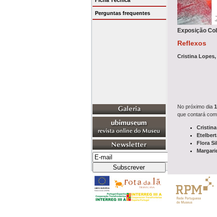
Ficha Técnica
Perguntas frequentes
Exposição Col
Reflexos
Cristina Lopes, 
No próximo dia
1
que contará com 
Cristin
Etelbert
Flora Si
Margari
Sinopse
Por entre luz e 
Apresentam-se n
Quatro a