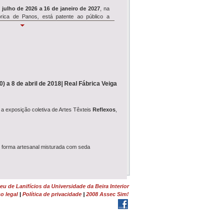
 julho de 2026 a 16 de janeiro de 2027
, na
rica de Panos, está patente ao público a
Simpósio REVIVE
e 18 de julho
, o Museu de Lanifícios acolhe
ósio de encerramento
do projeto de
clui seminário,...
) a 8 de abril de 2018| Real Fábrica Veiga
Wool É Cool
WOOL É COOL
ruma ao Dominguiso no dia
 a exposição coletiva de Artes Têxteis
Reflexos
,
nho, pelas 17h30, e junta-se à Festa dos
 de Rodilhas: Entre Farrapos e Memórias<...
Tosquia e Feltragem
e forma artesanal misturada com seda
monstração de Tosquia
e
Oficina de
em
da Lã Churra Mondegueira realizam-se no
 na Quinta da Lameagro, em Pe...
u de Lanifícios da Universidade da Beira Interior
o legal
|
Política de privacidade
|
2008 Assec Sim!