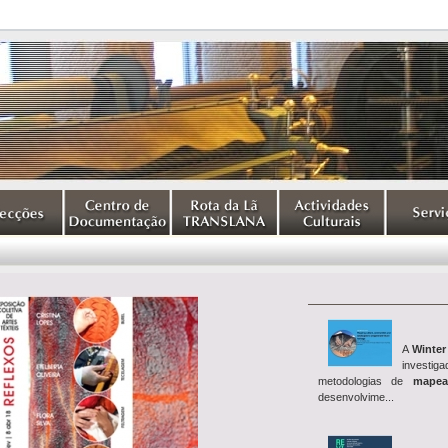
A
Winter
investig
metodologias de
mapea
desenvolvime...