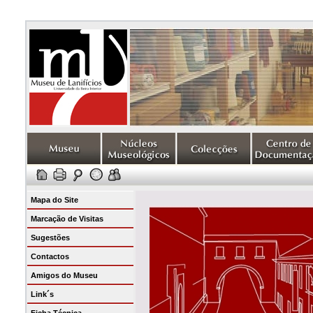
Mapa do Site
Marcação de Visitas
Sugestões
Contactos
Amigos do Museu
Link´s