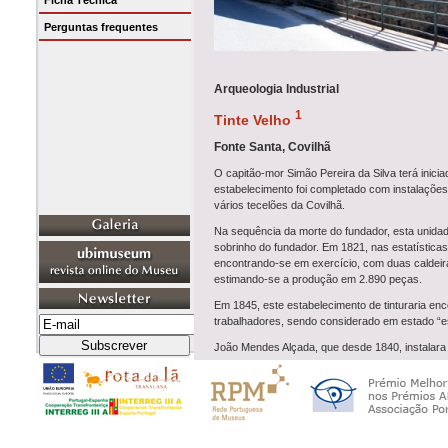
Ficha Técnica
Perguntas frequentes
Arqueologia Industrial
1
Tinte Velho
Fonte Santa, Covilhã
O capitão-mor Simão Pereira da Silva terá inici
estabelecimento foi completado com instalaçõe
vários tecelões da Covilhã.
Na sequência da morte do fundador, esta unidad
sobrinho do fundador. Em 1821, nas estatísticas
encontrando-se em exercício, com duas caldeiras
estimando-se a produção em 2.890 peças.
Em 1845, este estabelecimento de tinturaria enc
trabalhadores, sendo considerado em estado “es
João Mendes Alçada, que desde 1840, instalara n
tecelagem e de ultimação, adquiriu, em 1866, a J
em 1872, a Manuel Nunes Mouzaco e Francisco 
explorar esta tinturaria, que continuaria a labo
tinturaria na Goldra, freguesia de S. Martinho,
masculino.