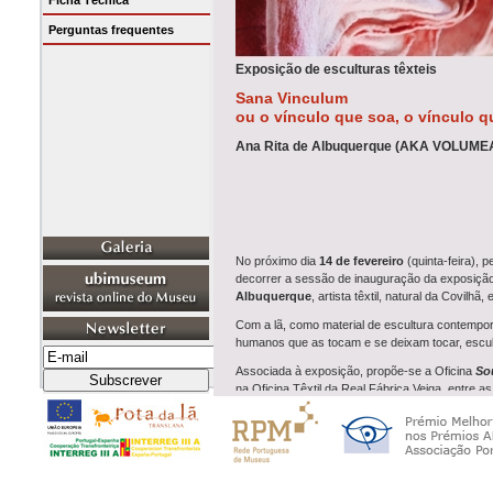
Ficha Técnica
Perguntas frequentes
Exposição de esculturas têxteis
Sana Vinculum
ou o vínculo que soa, o vínculo q
Ana Rita de Albuquerque (AKA VOLUMEAt
No próximo dia
14 de fevereiro
(quinta-feira), 
decorrer a sessão de inauguração da exposição
Albuquerque
, artista têxtil, natural da Covilhã,
Com a lã, como material de escultura contemporâ
humanos que as tocam e se deixam tocar, escultu
Associada à exposição, propõe-se a Oficina
So
na Oficina Têxtil da Real Fábrica Veiga, entre 
Sobre VOLUMEAtelier
Ana Rita de Albuquerque
é natural da Covilhã,