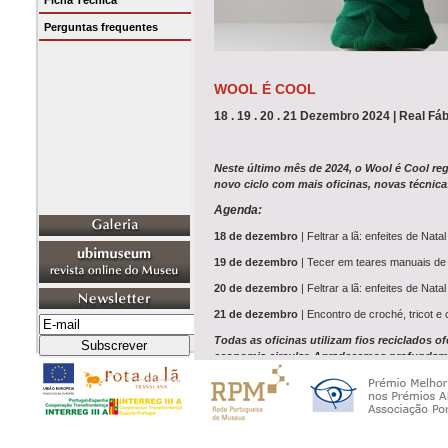
Ficha Técnica
Perguntas frequentes
WOOL É COOL
18 . 19 . 20 . 21 Dezembro 2024 | Real Fábr
Neste último mês de 2024, o
Wool é Cool
re
novo ciclo com mais oficinas, novas técnica
Agenda:
18 de dezembro
| Feltrar a lã: enfeites de Natal
19 de dezembro
| Tecer em teares manuais de m
20 de dezembro
| Feltrar a lã: enfeites de Natal
21 de dezembro
| Encontro de croché, tricot e 
Todas as oficinas utilizam fios reciclados 
economia circular. Agradecemos profundamen
Local
Museu de Lanifícios – Real Fábrica Veiga
Horário
10h–13h e 14h30–18h