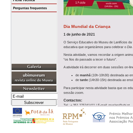
Ficha Técnica
Perguntas frequentes
Dia Mundial da Criança
1 de junho de 2021
O Serviço Educativo do Museu de Lanifícios da U
educativa que organizámos para celebrar o
Dia 
Nesta atividade, vamos recordar a origem anima
“os fios do passado a tecer o futuro”.
A atividade irá decorrer em duas sessões on-line
de
manhã
(10h-10h30) destinada ao en
de
tarde
(14h30-15h) destinada ao ensin
Para participar nesta atividade basta que os e
sessão zoom.
Contactos:
Tel.: + 351 275241411 | E-mail: muslan@ubi.pt
Facebook.com/museu.delanificios | Instagram:@