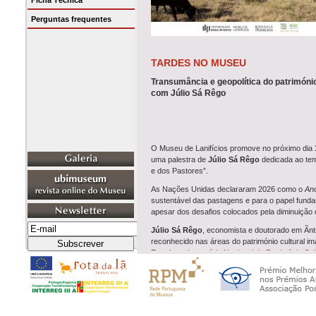
Ficha Técnica
Perguntas frequentes
TARDES NO MUSEU
Transumância e geopolítica do património
com Júlio Sá Rêgo
O Museu de Lanifícios promove no próximo dia
uma palestra de
Júlio Sá Rêgo
dedicada ao tema
e dos Pastores”.
As Nações Unidas declararam 2026 como o
Ano
sustentável das pastagens e para o papel fundame
apesar dos desafios colocados pela diminuição 
Júlio Sá Rêgo
, economista e doutorado em Ãnt
reconhecido nas áreas do património cultural im
Estrela ao
Inventário Nacional do Património Cult
A sessão propõe uma reflexão sobre as dinâmi
que as celebrações do Ano Internacional das P
Saiba mais: