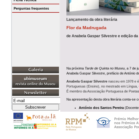
Ficha Técnica
Perguntas frequentes
Lançamento da obra literária
Flor da Madrugada
de Anabela Gaspar Silvestre e edição d
Na próxima
Tarde de Quinta no Museu
, a 7 de 
Anabela Gaspar Silvestre, prefácio de António d
Anabela Gaspar Silvestre
nasceu em 1978 e é n
Portuguesas (Ensino), no mestrado em Língua, 
É membro da Associação Portuguesa de Poetas, 
Na apresentação desta obra literária conta-se 
António dos Santos Pereira
(Docente d
do convidado musical,
António dos Sa
e a participação dos Escritores da Beir
Como é habitual, esta sessão de
Tarde de Quin
Ver
Cartaz