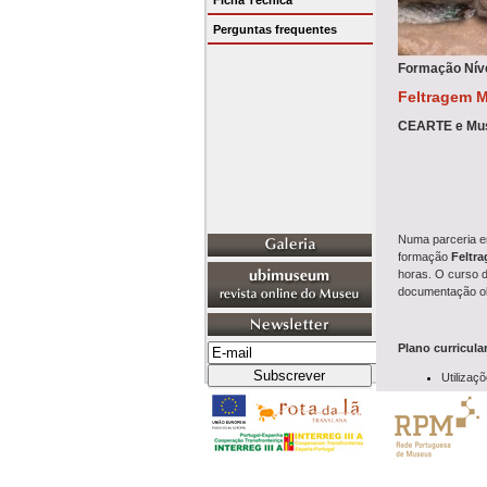
Ficha Técnica
Perguntas frequentes
Formação Nív
Feltragem M
CEARTE e Muse
Numa parceria en
formação
Feltr
horas. O curso d
documentação obr
Plano curricul
Utilizaç
Breve A
Breve A
Diversos
Conceção
Execuçã
Espaço C