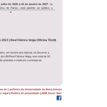
 julho de 2026 a 16 de janeiro de 2027
, na
rica de Panos, está patente ao público a
Simpósio REVIVE
e 18 de julho
, o Museu de Lanifícios acolhe
ósio de encerramento
do projeto de
clui seminário,...
 2023 | Real Fábrica Veiga (Oficina Têxtil)
Wool É Cool
WOOL É COOL
ruma ao Dominguiso no dia
ro, em horário pós-laboral, irá decorrer a
nho, pelas 17h30, e junta-se à Festa dos
da UBI/Real Fábrica Veiga, num total de 50
 de Rodilhas: Entre Farrapos e Memórias<...
o gratuitas e implicam a entrega de
Tosquia e Feltragem
monstração de Tosquia
e
Oficina de
em
da Lã Churra Mondegueira realizam-se no
 na Quinta da Lameagro, em Pe...
u de Lanifícios da Universidade da Beira Interior
o legal
|
Política de privacidade
|
2008 Assec Sim!