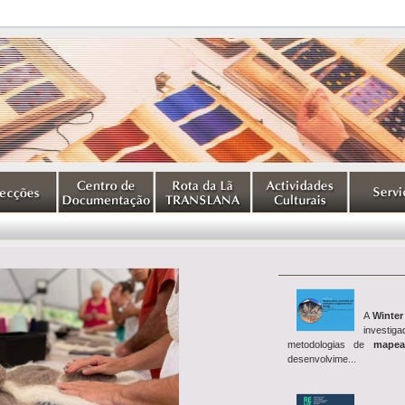
A
Winter
investig
metodologias de
mapea
desenvolvime...