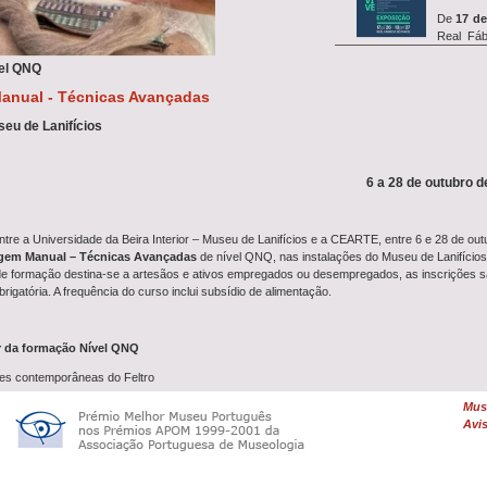
De
17 de
Real Fáb
exposiç&a...
el QNQ
anual - Técnicas Avançadas
u de Lanifícios
Entre
14 
o
simp
investigação REVIVE, que in
6 a 28 de outubro de
A oficina
tre a Universidade da Beira Interior – Museu de Lanifícios e a CEARTE, entre 6 e 28 de outub
27 de ju
agem Manual – Técnicas Avançadas
de nível QNQ, nas instalações do Museu de Lanifícios 
Farrapeiros com a
Oficina
e formação destina-se a artesãos e ativos empregados ou desempregados, as inscrições sã
igatória. A frequência do curso inclui subsídio de alimentação.
Uma
De
ar da formação Nível QNQ
Feltrag
ões contemporâneas do Feltro
dia 26 de junho, às 10h00,
bordagem à Técnica da Feltragem com Água e Sabão
Muse
bordagem à Técnica da Feltragem com Agulhas
...
Avis
 Tipos de Lãs e Outros Materiais
 de Projetos de Vestuário e Acessórios de Moda
o de Projetos
riativo