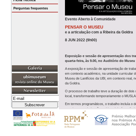
Ficha Técnica
Perguntas frequentes
Evento Aberto à Comunidade
PENSAR O MUSEU
e a articulação com a Ribeira da Goldra
8 JUN 2022 (9h00)
Exposição e sessão de apresentação dos trab
quarta-feira, às 9.00, no Auditório do Museu 
A exposição e sessão de apresentação de trabal
em contexto académico, na unidade curricular de
Museu de Lanifícios da UBI, em contexto real, n
da Goldra.
O processo de trabalho teve a duração de dois 
local, transformando temporariamente o MUSLAN
Em termos programáticos, o trabalho incluía o 
exteriores e valorização ambiental da área ribe
As soluções arquitetónicas pensadas para a a
a academia.