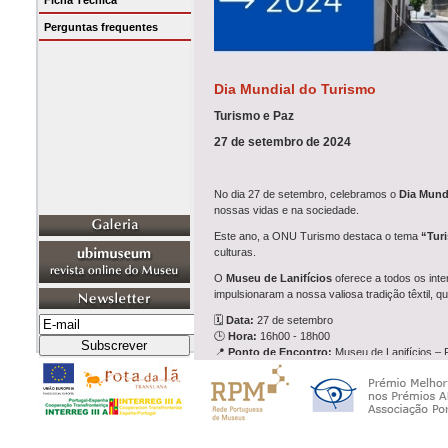
Ficha Técnica
Perguntas frequentes
Dia Mundial do Turismo
Turismo e Paz
27 de setembro de 2024
No dia 27 de setembro, celebramos o
Dia Mund
nossas vidas e na sociedade.
Este ano, a ONU Turismo destaca o tema
“Tur
culturas.
O
Museu de Lanifícios
oferece a todos os int
impulsionaram a nossa valiosa tradição têxtil, qu
🗓
Data:
27 de setembro
🕒
Hora:
16h00 - 18h00
📍
Ponto de Encontro:
Museu de Lanifícios – 
Percurso:
ROTA DA LÃ TRANSLANA > COVILH
👥
Guias:
Luísa Guerra e Rogério Cunha
✉️
INSCRIÇÕES GRATUITAS:
muslan@ubi.pt | 
Esta é uma oportunidade única para se conhecer 