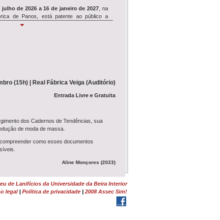
 julho de 2026 a 16 de janeiro de 2027
, na
rica de Panos, está patente ao público a
Simpósio REVIVE
e 18 de julho
, o Museu de Lanifícios acolhe
ósio de encerramento
do projeto de
clui seminário,...
bro (15h) | Real Fábrica Veiga (Auditório)
Wool É Cool
Entrada Livre e Gratuita
WOOL É COOL
ruma ao Dominguiso no dia
nho, pelas 17h30, e junta-se à Festa dos
urgimento dos Cadernos de Tendências, sua
 de Rodilhas: Entre Farrapos e Memórias<...
produção de moda de massa.
-se compreender como esses documentos
Tosquia e Feltragem
síveis.
monstração de Tosquia
e
Oficina de
Aline Monçores (2023)
em
da Lã Churra Mondegueira realizam-se no
 na Quinta da Lameagro, em Pe...
u de Lanifícios da Universidade da Beira Interior
o legal
|
Política de privacidade
|
2008 Assec Sim!
Bacharel em Moda pela (UVA-RJ). Atua como