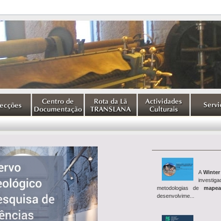
A
Winter
investig
metodologias de
mapea
desenvolvime...