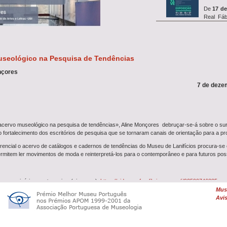
De
17 de
Real Fáb
exposiç&a...
useológico na Pesquisa de Tendências
Entre
14 
o
simp
nçores
investigação REVIVE, que in
7 de dezem
A oficina
27 de ju
 acervo museológico na pesquisa de tendências», Aline Monçores debruçar-se-á sobre o s
Farrapeiros com a
Oficina
 fortalecimento dos escritórios de pesquisa que se tornaram canais de orientação para a 
rencial o acervo de catálogos e cadernos de tendências do Museu de Lanifícios procura
ermitem ler movimentos de moda e reinterpretá-los para o contemporâneo e para futuros pos
Uma
De
Feltrag
dia 26 de junho, às 10h00,
 ao seminário em
streaming
(via zoom):
https://videoconf-colibri.zoom.us/j/92599746885
Muse
...
Avis
é Doutora e Mestre (PUC-Rio) em Design, especialista em Marketing de Moda (UAM-SP) , 