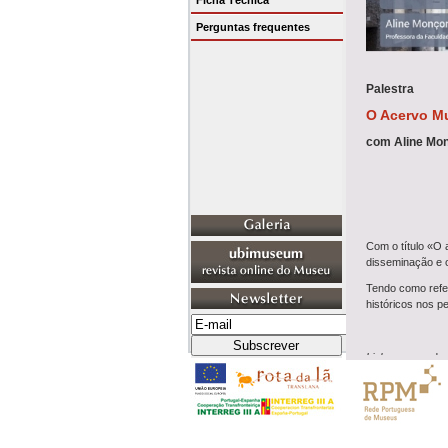
Ficha Técnica
Perguntas frequentes
Palestra
O Acervo M
com Aline Mo
Com o título «O
disseminação e o
Tendo como refe
históricos nos p
Link
para aceder
Biografia
Aline Monçores 