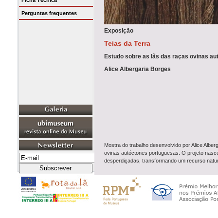
Ficha Técnica
Perguntas frequentes
Exposição
Teias da Terra
Estudo sobre as lãs das raças ovinas a
Alice Albergaria Borges
Mostra do trabalho desenvolvido por Alice Albe
ovinas autóctones portuguesas. O projeto nasce
desperdiçadas, transformando um recurso natur
Sinopse
A classificação atualizada das raçasde ovelha
extinção. Apesar da sua relevância no equilíb
estrangeiras. Utilizar a lã destas ovelhas signif