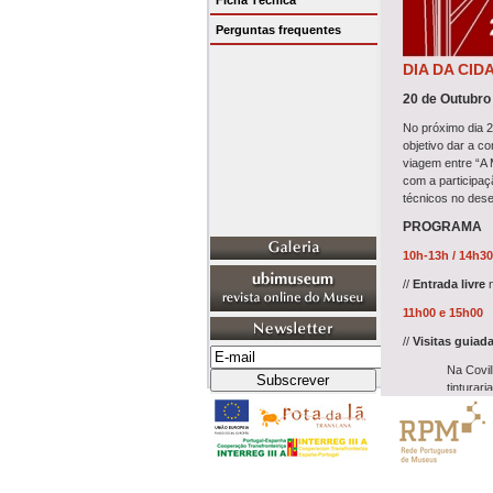
Ficha Técnica
Perguntas frequentes
DIA DA CID
20 de Outubro
No próximo dia 
objetivo dar a co
viagem entre “A
com a participaç
técnicos no desen
PROGRAMA
10h-13h / 14h3
//
Entrada livre
11h00 e 15h00
//
Visitas guiad
Na Covil
tinturar
na Real 
processo
e a
Covi
16h30