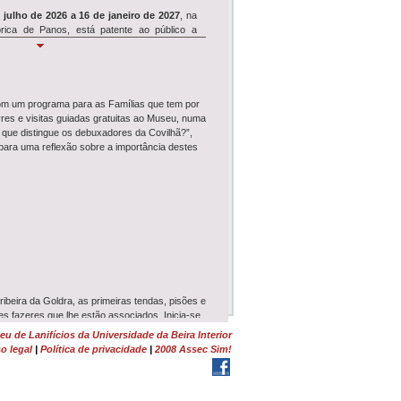
 julho de 2026 a 16 de janeiro de 2027
, na
rica de Panos, está patente ao público a
Simpósio REVIVE
om um programa para as Famílias que tem por
e 18 de julho
, o Museu de Lanifícios acolhe
ivres e visitas guiadas gratuitas ao Museu, numa
ósio de encerramento
do projeto de
que distingue os debuxadores da Covilhã?”,
clui seminário,...
 para uma reflexão sobre a importância destes
Wool É Cool
WOOL É COOL
ruma ao Dominguiso no dia
nho, pelas 17h30, e junta-se à Festa dos
 de Rodilhas: Entre Farrapos e Memórias<...
Tosquia e Feltragem
monstração de Tosquia
e
Oficina de
em
da Lã Churra Mondegueira realizam-se no
 ribeira da Goldra, as primeiras tendas, pisões e
 na Quinta da Lameagro, em Pe...
res fazeres que lhe estão associados. Inicia-se
se na Real Fábrica Veiga, onde se apresenta o
u de Lanifícios da Universidade da Beira Interior
icar a conhecer melhor a indústria de lanifícios
o legal
|
Política de privacidade
|
2008 Assec Sim!