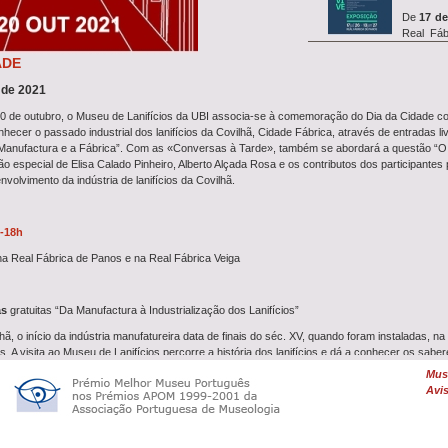
De
17 de
Real Fáb
exposiç&a...
ADE
 de 2021
20 de outubro, o Museu de Lanifícios da UBI associa-se à comemoração do Dia da Cidade c
Entre
14 
nhecer o passado industrial dos lanifícios da Covilhã, Cidade Fábrica, através de entradas l
o
simp
 Manufactura e a Fábrica”. Com as «Conversas à Tarde», também se abordará a questão “O 
investigação REVIVE, que in
ão especial de Elisa Calado Pinheiro, Alberto Alçada Rosa e os contributos dos participantes
volvimento da indústria de lanifícios da Covilhã.
A oficina
0-18h
27 de ju
Farrapeiros com a
Oficina
na Real Fábrica de Panos e na Real Fábrica Veiga
as
gratuitas “Da Manufactura à Industrialização dos Lanifícios”
Uma
De
Feltrag
hã, o início da indústria manufatureira data de finais do séc. XV, quando foram instaladas, na
dia 26 de junho, às 10h00,
ias. A visita ao Museu de Lanifícios percorre a história dos lanifícios e dá a conhecer os sabe
Fábrica de Panos, manufatura de estado criada pelo Marquês de Pombal em 1764, e conclui-
Muse
 da industrialização dos lanifícios em Portugal. É um programa ótimo para fazer em família e f
...
Avis
lhã, Cidade Fábrica
.