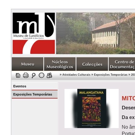
»
»
»
Atividades Culturais
Exposições Temporárias
20
Eventos
Exposições Temporárias
MIT
Dese
Da ex
No âmb
Portug