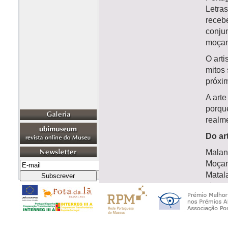
Letras
receb
conjun
moçam
O arti
mitos 
próxim
A arte
porqu
realme
Do art
Malan
Moçam
Matala
classe
onde 
criad
A part