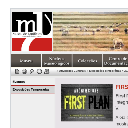
»
»
»
Atividades Culturais
Exposições Temporárias
20
Eventos
FIR
Exposições Temporárias
First 
Integr
V.
A Gal
mostra