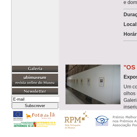
e dom
Duraç
Local
Horár
"OS
Expos
Um con
olhos
Galeri
inser
parcer
Covilh
Horár