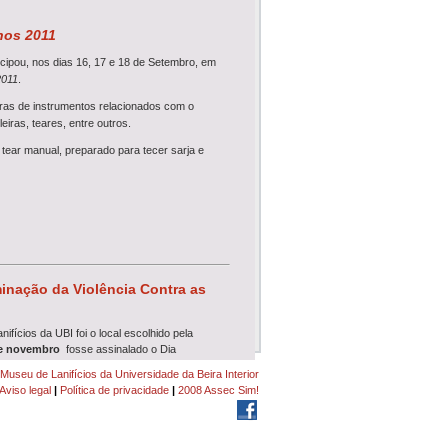
hos 2011
icipou, nos dias 16, 17 e 18 de Setembro, em
2011
.
as de instrumentos relacionados com o
eiras, teares, entre outros.
tear manual, preparado para tecer sarja e
inação da Violência Contra as
fícios da UBI foi o local escolhido pela
e novembro
fosse assinalado o Dia
Museu de Lanifícios da Universidade da Beira Interior
Aviso legal
|
Política de privacidade
|
2008 Assec Sim!