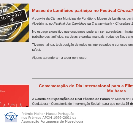
Museu de Lanifícios participa no Festival
Chocal
A convite da Câmara Municipal do Fundão, o Museu de Lanifícios part
Alpedrinha, no
Festival dos Caminhos da Transumância - Chocalhos 
No espaço expositivo que ocupamos puderam ser apreciadas miniatur
trabalho dos lanifícios: cardetas e cardas manuais, rodas de fiar, canel
Tivemos, ainda, à disposição de todos os interessados e curiosos um 
tafetá.
Alguns aprenderam a tecer connosco!
Comemoração do Dia Internacional para a Elim
Mulheres
A
Galeria de Exposições da Real Fábrica de Panos
do Museu de Lani
CooLabora - Consultoria de Intervenção Social - para que no dia
25 d
Internacional para a Eliminação da Violência Contra as Mulheres.
Veja
aqui
o programa completo ads atividades.