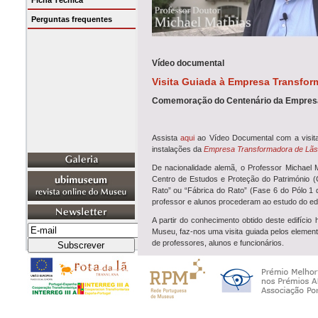
Ficha Técnica
Perguntas frequentes
Vídeo documental
Visita Guiada à Empresa Transfor
Comemoração do Centenário da Empresa 
Assista
aqui
ao Vídeo Documental com a visit
instalações da
Empresa Transformadora de Lãs
De nacionalidade alemã, o Professor Michael M
Centro de Estudos e Proteção do Património 
Rato” ou “Fábrica do Rato” (Fase 6 do Pólo 1 d
professor e alunos procederam ao estudo do edi
A partir do conhecimento obtido deste edifício
Museu, faz-nos uma visita guiada pelos elemen
de professores, alunos e funcionários.
Com a realização e produção do
FilmMake
r Jo
um vídeo dinâmico e ilustrativo que esperamos 
Mais um contributo do Museu de Lanifícios para
Faculdade de Engenharia
no atual edifício.