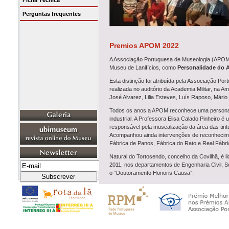
Ficha Técnica
Perguntas frequentes
Premios APOM 2022
A Associação Portuguesa de Museologia (APOM)
Museu de Lanifícios, como
Personalidade do 
Esta distinção foi atribuída pela Associação P
realizada no auditório da Academia Militar, na 
José Alvarez, Lilia Esteves, Luís Raposo, Mário 
Todos os anos a APOM reconhece uma personal
industrial. A Professora Elisa Calado Pinheiro 
responsável pela musealização da área das tintu
Acompanhou ainda intervenções de reconhecimen
Fábrica de Panos, Fábrica do Rato e Real Fábri
Natural do Tortosendo, concelho da Covilhã, é l
2011, nos departamentos de Engenharia Civil, So
o “Doutoramento Honoris Causa”.
Para a equipa do Museu de Lanifícios esta prest
todos conheçam melhor a sua reconhecida obra a
tais como o ARQUEOTEX e o Rota da Lã – T
Foram projetos estruturantes do Museu de Lani
Arquivo Histórico, e um museu aberto ao territ