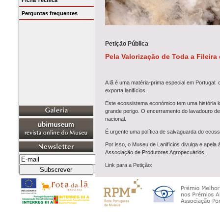
Ficha Técnica
Perguntas frequentes
Petição Pública
Pela Valorização de Toda a Fileira
A lã é uma matéria-prima especial em Portugal: 
exporta lanifícios.
Este ecossistema económico tem uma história l
grande perigo. O encerramento do lavadouro de 
nacional.
É urgente uma política de salvaguarda do ecossis
Por isso, o Museu de Lanifícios divulga e apela 
Associação de Produtores Agropecuários.
Link para a Petição:
https://peticaopublica.com/mobile/pview.aspx?
pi=PT126294&fbclid=IwY2xjawLkHE1leHRu
-XnL2LlXCrSHJZ_h3Q
Se quiser saber mais, aproveite para ler o arti
perder”, publicado no Público, em 7 de julho 202