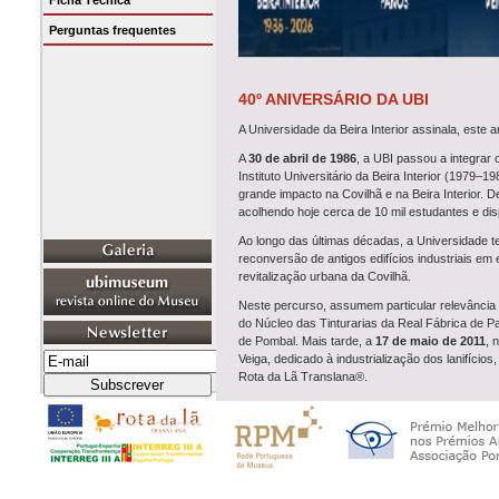
Ficha Técnica
Perguntas frequentes
40º ANIVERSÁRIO DA UBI
A Universidade da Beira Interior assinala, este 
A
30 de abril de 1986
, a UBI passou a integrar 
Instituto Universitário da Beira Interior (1979
grande impacto na Covilhã e na Beira Interior. 
acolhendo hoje cerca de 10 mil estudantes e disp
Ao longo das últimas décadas, a Universidade 
reconversão de antigos edifícios industriais em 
revitalização urbana da Covilhã.
Neste percurso, assumem particular relevância
do Núcleo das Tinturarias da Real Fábrica de P
de Pombal. Mais tarde, a
17 de maio de 2011
, 
Veiga, dedicado à industrialização dos lanifíc
Rota da Lã Translana®.
A evocação destas datas sublinha o percurso d
preservação da memória e a valorização do patri
Parabéns à UBI e a toda a sua comunidade aca