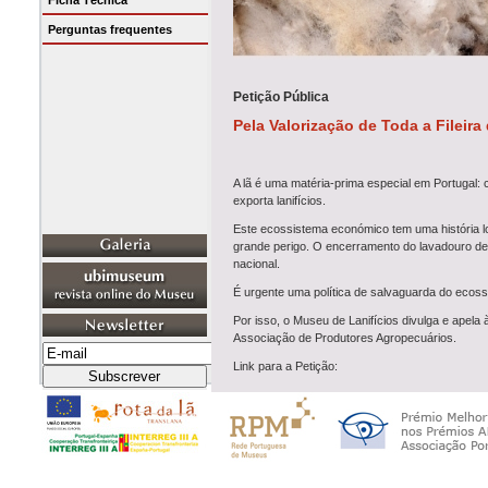
Ficha Técnica
Perguntas frequentes
Petição Pública
Pela Valorização de Toda a Fileira
A lã é uma matéria-prima especial em Portugal: 
exporta lanifícios.
Este ecossistema económico tem uma história l
grande perigo. O encerramento do lavadouro de 
nacional.
É urgente uma política de salvaguarda do ecossis
Por isso, o Museu de Lanifícios divulga e apela 
Associação de Produtores Agropecuários.
Link para a Petição:
https://peticaopublica.com/mobile/pview.aspx?
pi=PT126294&fbclid=IwY2xjawLkHE1leHRu
-XnL2LlXCrSHJZ_h3Q
Se quiser saber mais, aproveite para ler o arti
perder”, publicado no Público, em 7 de julho 202