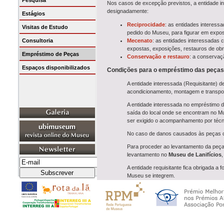
Pesquisa
Nos casos de excepção previstos, a entidade i
designadamente:
Estágios
Reciprocidade
: as entidades interess
Visitas de Estudo
pedido do Museu, para figurar em expos
Consultoria
Mecenato
: as entidades interessadas 
expostas, exposições, restauros de ob
Empréstimo de Peças
Conservação e restauro
: a conservaç
Espaços disponibilizados
Condições para o empréstimo das peças
A entidade interessada (Requisitante) 
acondicionamento, montagem e transpo
A entidade interessada no empréstimo d
saída do local onde se encontram no M
ser exigido o acompanhamento por téc
No caso de danos causados às peças c
Para proceder ao levantamento da peça 
levantamento no
Museu de Lanifícios
,
A entidade requisitante fica obrigada
Museu se integrem.
A entidade requisitante fica autorizada 
exposições, sendo-lhe vedado utilizá-las
Findas as exposições, as peças dever