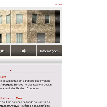
PT
|
EN
Terra
ição a mostra com o trabalho desenvolvido
 Albergaria Borges
no Mestrado em Design
to
a partir das lãs das 16 raças ov...
Histórico do Museu
no Youtube ao vídeo dedicado ao
Centro de
tação/Arquivo Histórico
dos Lanifícios