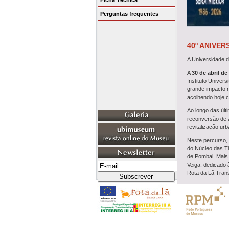
Ficha Técnica
Perguntas frequentes
40º ANIVER
A Universidade da
A
30 de abril de
Instituto Univer
grande impacto n
acolhendo hoje c
Ao longo das úl
reconversão de a
revitalização urb
Neste percurso, 
do Núcleo das Ti
de Pombal. Mais 
Veiga, dedicado 
Rota da Lã Tran
A evocação desta
preservação da m
Parabéns à UBI 