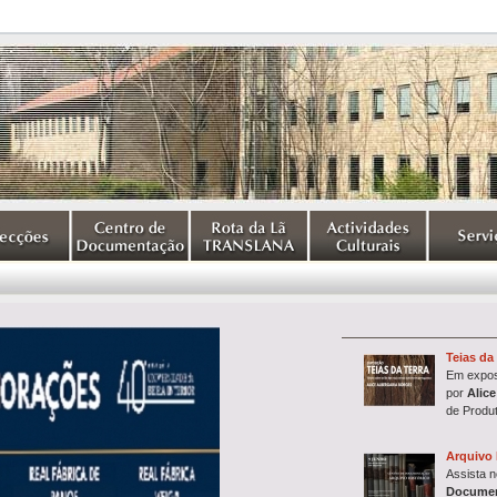
Teias da 
Em expos
por
Alice
de Produ
Arquivo 
Assista 
Documen