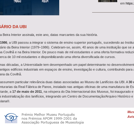
em
https
História
Aproveite
História
SÁRIO DA UBI
Covilhã
pa
 Beira Interior assinala, este ano, datas marcantes da sua história.
dezembro
 1986
, a UBI passou a integrar o sistema de ensino superior português, sucedendo ao Institu
Guia Mul
sitário da Beira Interior (1979–1986). Celebram-se, assim, 40 anos de uma instituição que se
A partir 
a Covilhã e na Beira Interior. De pouco mais de mil estudantes e uma oferta formativa reduz
Guia Multimédia
. Acessí
erca de 10 mil estudantes e disponibilizando uma oferta diversificada de cursos.
experiênc
timas décadas, a Universidade tem desempenhado um papel determinante no desenvolvimento
Turismo 
ntigos edifícios industriais em espaços de ensino, investigação e cultura, contribuindo para 
De terça
ana da Covilhã.
Museu disponibiliza
visita
pela Covi
assumem particular relevância duas datas associadas ao Museu de Lanifícios da UBI. A
30 
nturarias da Real Fábrica de Panos, instalado nas antigas oficinas de uma manufatura de Es
Visita G
tarde, a
17 de maio de 2011
, na véspera do Dia Internacional dos Museus, foi inaugurado e
Reveja o 
à industrialização dos lanifícios, integrando um Centro de Documentação/Arquivo Histórico
Covilhã, com a investigado
slana®.
emitido na RTP2 no dia 6 
s datas sublinha o percurso de crescimento e afirmação da Universidade da Beira Interio
Muse
Concurs
emória e a valorização do património, projetando-o no presente e no futuro.
Avis
Entre
9 e
e a toda a sua comunidade académica!
para
Téc
Ciências 
Lanifícios