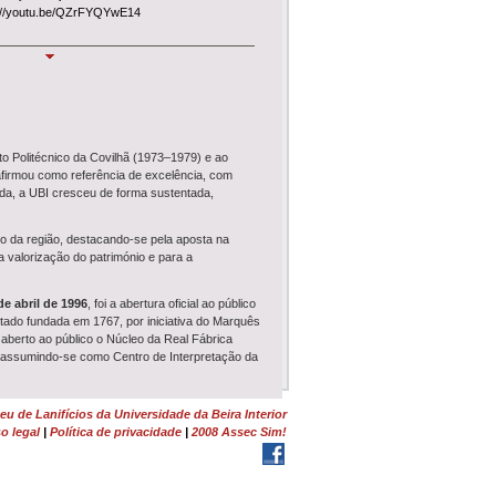
://youtu.be/QZrFYQYwE14
s Tecidas
 estas férias para visitar a exposição
s Tecidas - Do Debuxo ao Cardado
tente na Real Fábrica Veiga até 5 de
.
to Politécnico da Covilhã (1973–1979) e ao
timedia
 afirmou como referência de excelência, com
deste mês, disponibilizamos o acesso ao novo
ida, a UBI cresceu de forma sustentada,
vel por QR Code, esta App permite uma
ia de visita mais inclusiva e autónoma.
 da região, destacando-se pela aposta na
Industrial
a valorização do património e para a
 a sábado, das 10h-13h e 14h30-18h, o
s guiadas no Museu, percursos pedestres
lhã e oficinas têxteis
.
de abril de 1996
, foi a abertura oficial ao público
tado fundada em 1767, por iniciativa do Marquês
uiada (RTP2)
 aberto ao público o Núcleo da Real Fábrica
episódio nº 26 da
Visita Guiada
sobre a
 e assumindo-se como Centro de Interpretação da
ra Elisa Calado Pinheiro, na
RTP Play
,
de dezemb...
r, bem como o seu compromisso com a
u de Lanifícios da Universidade da Beira Interior
o
o legal
|
Política de privacidade
|
2008 Assec Sim!
 22 de julho
decorre o concurso
nico Superior
na área de Ciências da Terra,
do Ambiente ou Sociologia para o Museu de
.