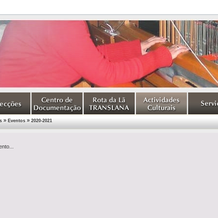
»
»
s
Eventos
2020-2021
nto...