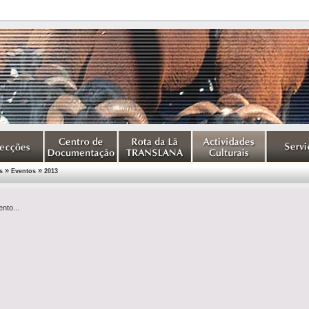
»
»
s
Eventos
2013
nto...