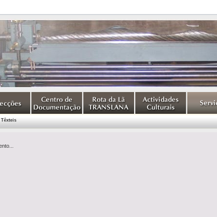
 Têxteis
nto...